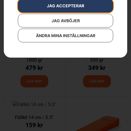
JAG ACCEPTERAR
JAG AVBÖJER
ÄNDRA MINA INSTÄLLNINGAR
Fäll-/klyvkil i aluminium
Fäll-/klyvkil i aluminium
1000 gr
550 gr
479
kr
349
kr
Läs mer
Läs mer
Fällkil 14 cm / 5.5″
159
kr