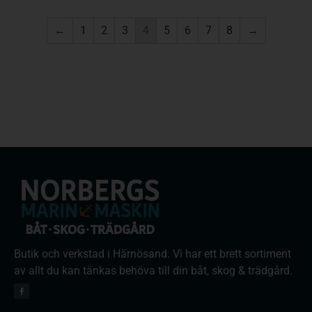
←
1
2
3
4
5
6
7
8
→
Butik och verkstad i Härnösand. Vi har ett brett sortiment
av allt du kan tänkas behöva till din båt, skog & trädgård.