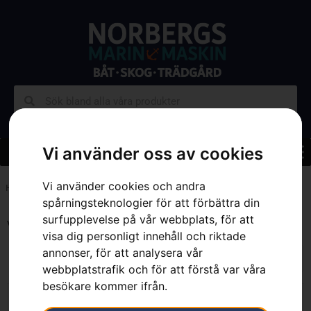
Vi använder oss av cookies
Vi använder cookies och andra
Hem
»
Sortiment
»
Skog
»
Skogsverktyg
»
Sida 4
spårningsteknologier för att förbättra din
surfupplevelse på vår webbplats, för att
Visar 37–48 av 85 resultat
visa dig personligt innehåll och riktade
annonser, för att analysera vår
webbplatstrafik och för att förstå var våra
besökare kommer ifrån.