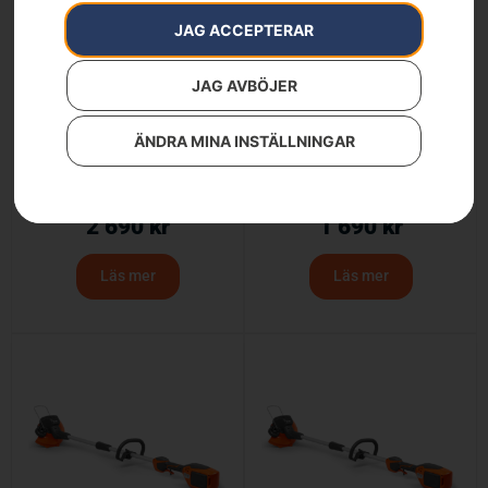
JAG ACCEPTERAR
JAG AVBÖJER
ÄNDRA MINA INSTÄLLNINGAR
Husqvarna Aspire™ T28
Husqvarna Aspire™ T28
– med batteri och
– utan batteri och
laddare
laddare
2 690
kr
1 690
kr
Läs mer
Läs mer