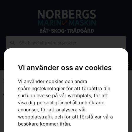
Vi använder oss av cookies
Hem
»
Sortiment
»
Trädgård
»
Grästrimmer
»
Batteridrivna Trimmers
Vi använder cookies och andra
spårningsteknologier för att förbättra din
surfupplevelse på vår webbplats, för att
Visar alla 11 resultat
visa dig personligt innehåll och riktade
annonser, för att analysera vår
webbplatstrafik och för att förstå var våra
besökare kommer ifrån.