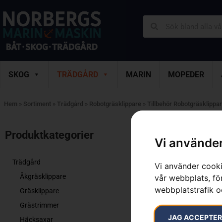
SKOG
TRÄDGÅRD
MARIN
MOPEDER
Hem
»
Sortiment
»
Trädgård
»
Robotgräsklippare
»
Tillbehör Robotgräsklippa
Visar 1–12 av 
Produktkategorier​
Vi använder
Trädgård
Vi använder cooki
Åkgräsklippare
vår webbplats, för
webbplatstrafik o
Gräsklippare
Grästrimmer
JAG ACCEPTE
Häcksaxar