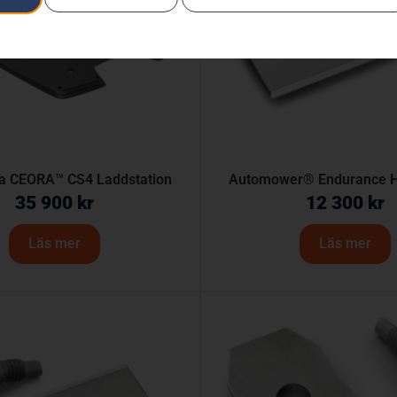
a CEORA™ CS4 Laddstation
Automower® Endurance H
35 900
kr
12 300
kr
Läs mer
Läs mer