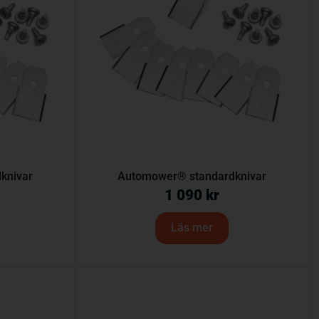
knivar
Automower® standardknivar
1 090
kr
Läs mer