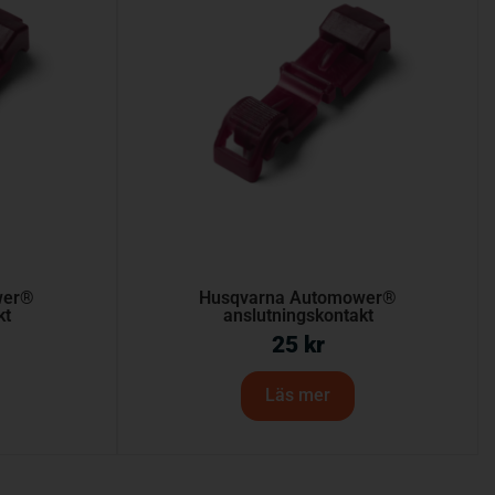
wer®
Husqvarna Automower®
kt
anslutningskontakt
25
kr
Läs mer