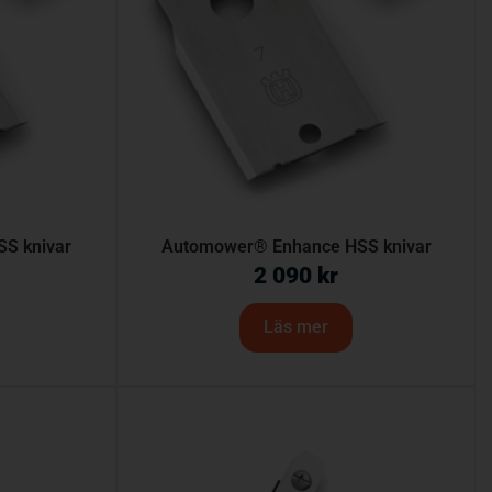
S knivar
Automower® Enhance HSS knivar
2 090
kr
Läs mer