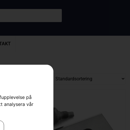
TAKT
rfupplevelse på
tt analysera vår