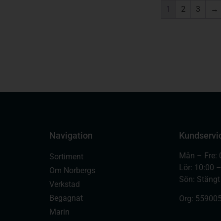
1
2
3
→
Navigation
Kundservi
Mån – Fre: 
Sortiment
Lör: 10:00 
Om Norbergs
Sön: Stängt
Verkstad
Begagnat
Org:
559005
Marin