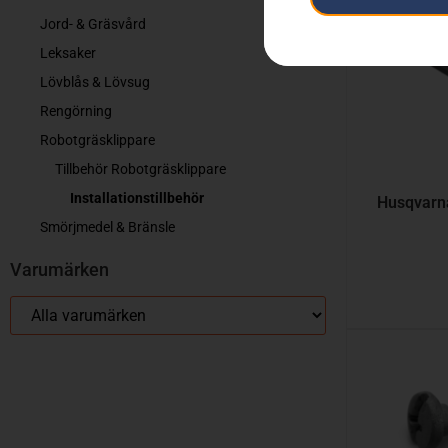
Jord- & Gräsvård
Leksaker
Lövblås & Lövsug
Rengörning
Robotgräsklippare
Tillbehör Robotgräsklippare
Installationstillbehör
Husqvarn
Smörjmedel & Bränsle
Varumärken