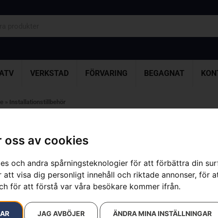
ATV
VERKSTAD
FÖRVARING
BEGAGNAT
KON
re
»
Installationstillbehör
27 resultat
 oss av cookies
es och andra spårningsteknologier för att förbättra din su
 att visa dig personligt innehåll och riktade annonser, för a
ch för att förstå var våra besökare kommer ifrån.
RAR
JAG AVBÖJER
ÄNDRA MINA INSTÄLLNINGAR