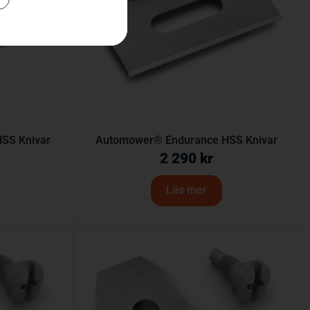
SS Knivar
Automower® Endurance HSS Knivar
2 290
kr
Läs mer