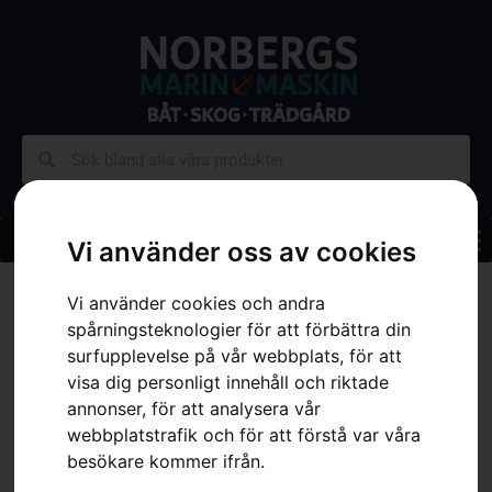
Vi använder oss av cookies
Vi använder cookies och andra
spårningsteknologier för att förbättra din
surfupplevelse på vår webbplats, för att
Begagnat
visa dig personligt innehåll och riktade
annonser, för att analysera vår
Vi är övertygade om att de mest förmånliga köpen är
webbplatstrafik och för att förstå var våra
de som förenar kvalitet med ett pris som passar din
besökare kommer ifrån.
budget. Därför lägger vi stor vikt vid noggrant utval och
samling av vårt utbud av begagnade produkter för att