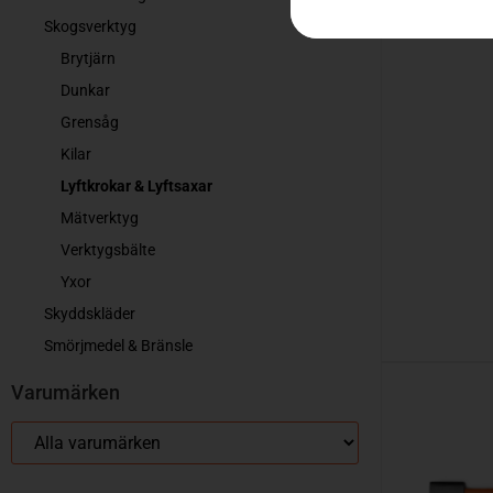
Skogsverktyg
Brytjärn
Dunkar
Grensåg
Kilar
Lyftkrokar & Lyftsaxar
Mätverktyg
Verktygsbälte
Yxor
Skyddskläder
Smörjmedel & Bränsle
Varumärken