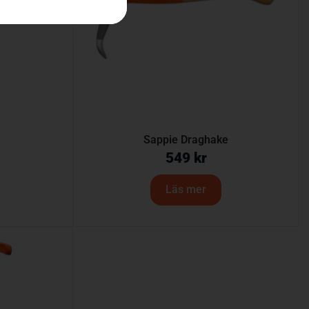
Sappie Draghake
549
kr
Läs mer