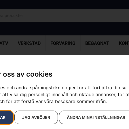
ATV
VERKSTAD
FÖRVARING
BEGAGNAT
KON
 oss av cookies
sultat
es och andra spårningsteknologier för att förbättra din su
 att visa dig personligt innehåll och riktade annonser, för a
ch för att förstå var våra besökare kommer ifrån.
RAR
JAG AVBÖJER
ÄNDRA MINA INSTÄLLNINGAR