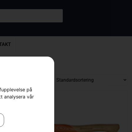
TAKT
rfupplevelse på
tt analysera vår