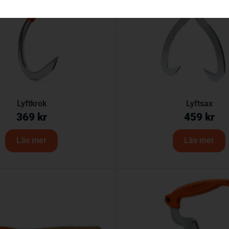
Lyftkrok
Lyftsax
369
kr
459
kr
Läs mer
Läs mer