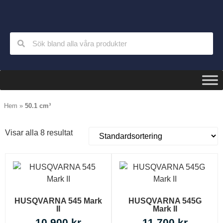
Hem
»
50.1 cm³
Visar alla 8 resultat
HUSQVARNA 545 Mark
HUSQVARNA 545G
II
Mark II
10 900
kr
11 700
kr