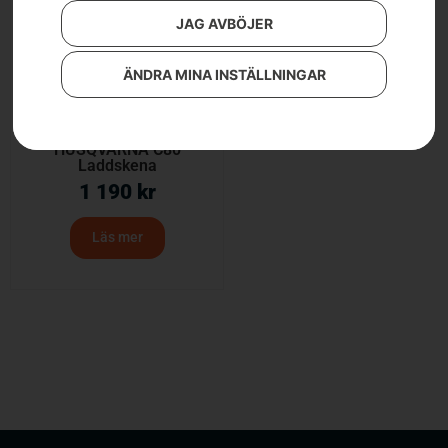
JAG AVBÖJER
ÄNDRA MINA INSTÄLLNINGAR
HUSQVARNA C80
Laddskena
1 190
kr
Läs mer