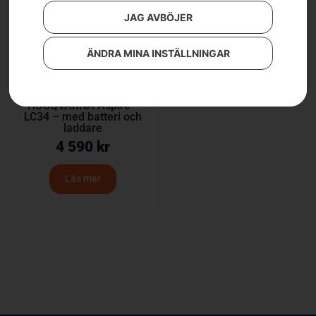
JAG AVBÖJER
ÄNDRA MINA INSTÄLLNINGAR
HUSQVARNA Aspire™
LC34 – med batteri och
laddare
4 590
kr
Läs mer