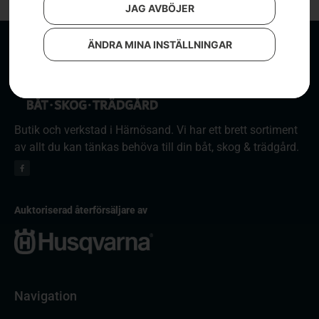
JAG AVBÖJER
ÄNDRA MINA INSTÄLLNINGAR
Butik och verkstad i Härnösand. Vi har ett brett sortiment
av allt du kan tänkas behöva till din båt, skog & trädgård.
Auktoriserad återförsäljare av
Navigation