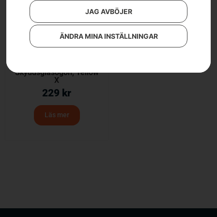
JAG AVBÖJER
ÄNDRA MINA INSTÄLLNINGAR
Skyddsglasögon, Yellow
X
229
kr
Läs mer