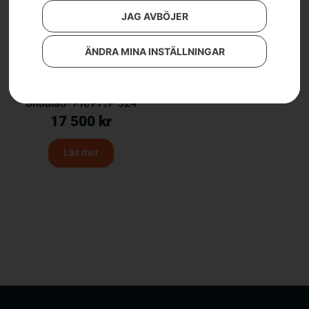
JAG AVBÖJER
ÄNDRA MINA INSTÄLLNINGAR
Snöblad- PR/PF/P 524
17 500
kr
Läs mer