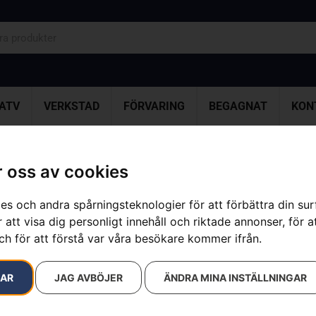
ATV
VERKSTAD
FÖRVARING
BEGAGNAT
KON
 oss av cookies
resultat
es och andra spårningsteknologier för att förbättra din su
 att visa dig personligt innehåll och riktade annonser, för a
ch för att förstå var våra besökare kommer ifrån.
RAR
JAG AVBÖJER
ÄNDRA MINA INSTÄLLNINGAR