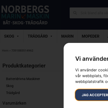
SKOG
TRÄDGÅRD
MARIN
MOPEDER
Hem
»
7391883514962
Vi använder
Endast ett sök
Produktkategorier​
Vi använder cooki
vår webbplats, för
Batteridrivna Maskiner
webbplatstrafik o
Skog
Trädgård
JAG ACCEPTE
Varumärken