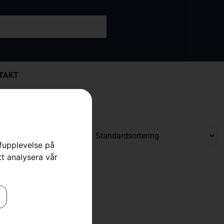
TAKT
rfupplevelse på
tt analysera vår