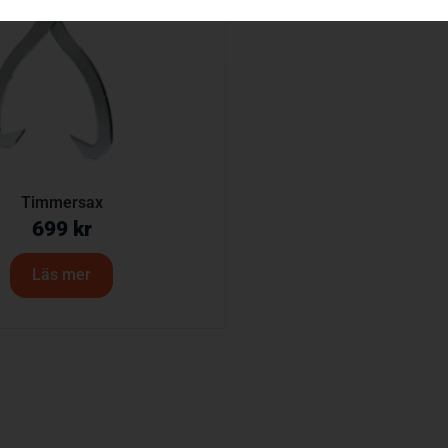
Timmersax
699
kr
Läs mer