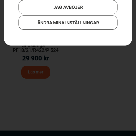
JAG AVBÖJER
ÄNDRA MINA INSTÄLLNINGAR
Snöslunga –
PF18/21/R422/P 524
29 900
kr
Läs mer