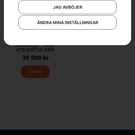
JAG AVBÖJER
ÄNDRA MINA INSTÄLLNINGAR
Snöslunga – Rider
419/420TsX AWD
39 900
kr
Läs mer