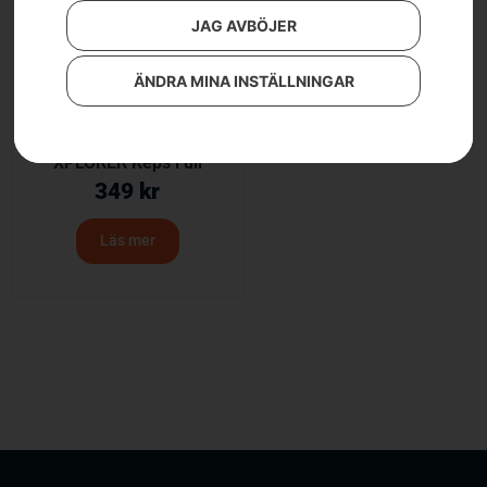
JAG AVBÖJER
ÄNDRA MINA INSTÄLLNINGAR
XPLORER Keps i ull
349
kr
Läs mer