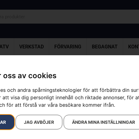
ATV
VERKSTAD
FÖRVARING
BEGAGNAT
KON
 oss av cookies
resultat
es och andra spårningsteknologier för att förbättra din su
 att visa dig personligt innehåll och riktade annonser, för a
ch för att förstå var våra besökare kommer ifrån.
RAR
JAG AVBÖJER
ÄNDRA MINA INSTÄLLNINGAR