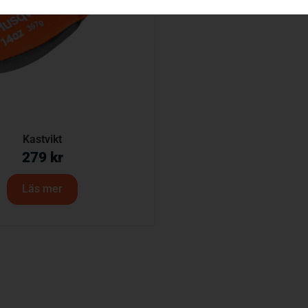
Kastvikt
279
kr
Läs mer