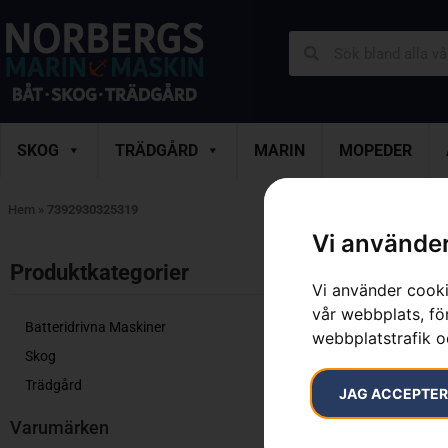
SKOG
TRÄDGÅRD
MARIN
MOPEDER
Hem
»
7392930325319
Vi använder
Endast ett sök
Produktkategorier​
Vi använder cooki
vår webbplats, för
Batteridrivna Maskiner
webbplatstrafik o
Skog
Trädgård
JAG ACCEPTE
Varumärken