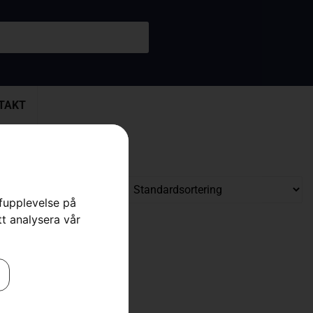
TAKT
rfupplevelse på
tt analysera vår