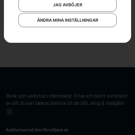
3 190
kr
JAG AVBÖJER
Läs mer
ÄNDRA MINA INSTÄLLNINGAR
Butik och verkstad i Härnösand. Vi har ett brett sortiment
av allt du kan tänkas behöva till din båt, skog & trädgård.
Auktoriserad återförsäljare av