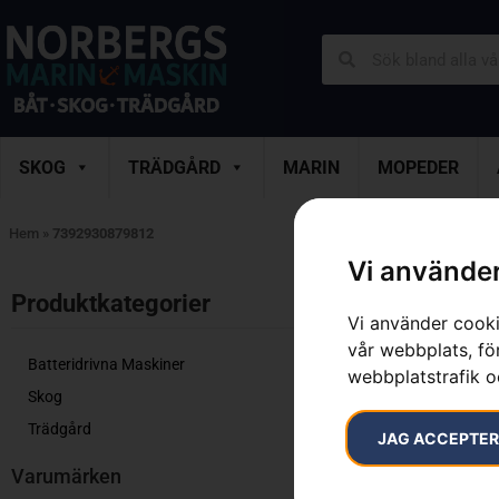
SKOG
TRÄDGÅRD
MARIN
MOPEDER
Hem
»
7392930879812
Vi använder
Endast ett sök
Produktkategorier​
Vi använder cooki
vår webbplats, för
Batteridrivna Maskiner
webbplatstrafik o
Skog
Trädgård
JAG ACCEPTE
Varumärken