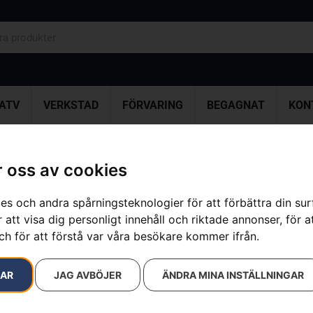
ATV
VERKSTAD
FÖRVARING
BEGAGNAT
KON
 oss av cookies
resultat
es och andra spårningsteknologier för att förbättra din su
 att visa dig personligt innehåll och riktade annonser, för a
ch för att förstå var våra besökare kommer ifrån.
RAR
JAG AVBÖJER
ÄNDRA MINA INSTÄLLNINGAR