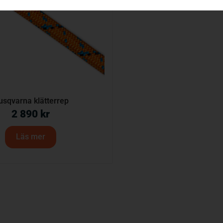
usqvarna klätterrep
2 890
kr
Läs mer