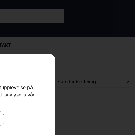
TAKT
rfupplevelse på
tt analysera vår