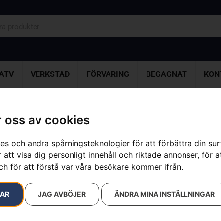
ATV
VERKSTAD
FÖRVARING
BEGAGNAT
KON
 oss av cookies
resultat
es och andra spårningsteknologier för att förbättra din su
 att visa dig personligt innehåll och riktade annonser, för a
ch för att förstå var våra besökare kommer ifrån.
RAR
JAG AVBÖJER
ÄNDRA MINA INSTÄLLNINGAR