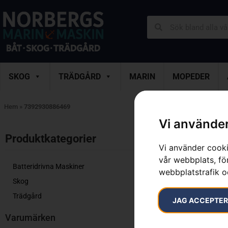
SKOG
TRÄDGÅRD
MARIN
MOPEDER
Hem
»
7392930886469
Vi använder
Endast ett sök
Produktkategorier​
Vi använder cooki
vår webbplats, för
Batteridrivna Maskiner
webbplatstrafik o
Skog
Trädgård
JAG ACCEPTE
Varumärken