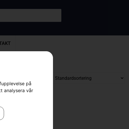
TAKT
rfupplevelse på
tt analysera vår