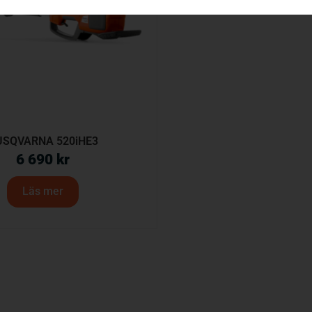
USQVARNA 520iHE3
6 690
kr
Läs mer