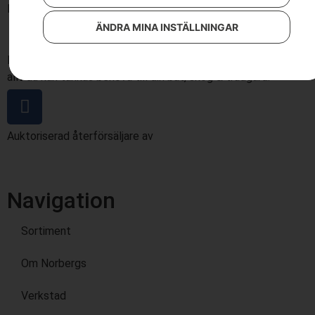
Läs mer
ÄNDRA MINA INSTÄLLNINGAR
Butik och verkstad i Härnösand. Vi har ett brett sortiment av
allt du kan tänkas behöva till din båt, skog & trädgård.
Auktoriserad återförsäljare av
Navigation
Sortiment
Om Norbergs
Verkstad