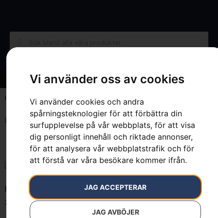
Vi använder oss av cookies
Hem
»
7393080568342
Vi använder cookies och andra
spårningsteknologier för att förbättra din
Endast ett sökresultat
surfupplevelse på vår webbplats, för att visa
dig personligt innehåll och riktade annonser,
för att analysera vår webbplatstrafik och för
att förstå var våra besökare kommer ifrån.
JAG ACCEPTERAR
Kedja H38 PIXEL, 10″
219
kr
JAG AVBÖJER