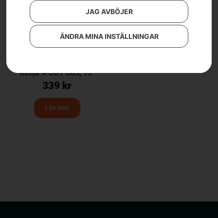
JAG AVBÖJER
ÄNDRA MINA INSTÄLLNINGAR
Kedja X-CUT C85, 15″
339
kr
Läs mer