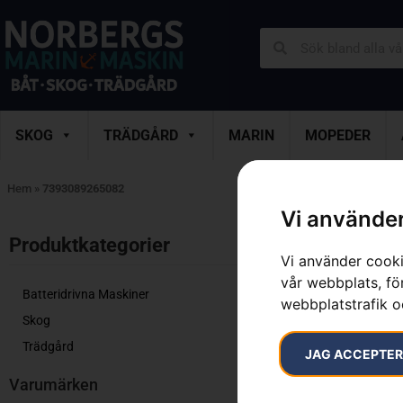
SKOG
TRÄDGÅRD
MARIN
MOPEDER
Hem
»
7393089265082
Vi använder
Endast ett sök
Produktkategorier​
Vi använder cooki
vår webbplats, för
Batteridrivna Maskiner
webbplatstrafik o
Skog
Trädgård
JAG ACCEPTE
Varumärken