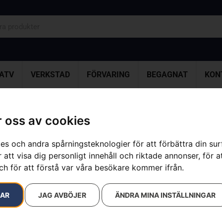
ATV
VERKSTAD
FÖRVARING
BEGAGNAT
KON
 oss av cookies
resultat
es och andra spårningsteknologier för att förbättra din su
 att visa dig personligt innehåll och riktade annonser, för a
ch för att förstå var våra besökare kommer ifrån.
RAR
JAG AVBÖJER
ÄNDRA MINA INSTÄLLNINGAR