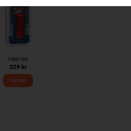
Filkit C85
329
kr
Läs mer