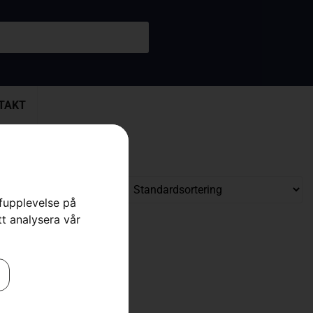
TAKT
rfupplevelse på
tt analysera vår