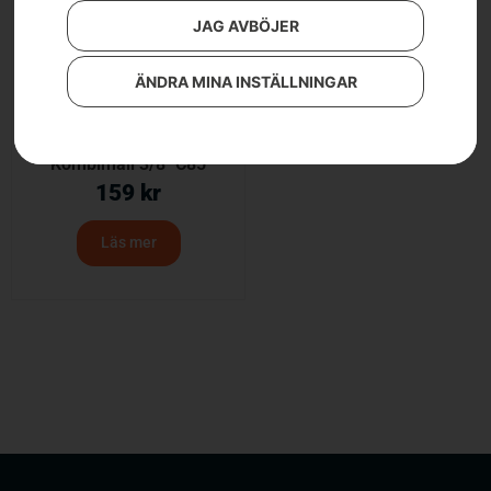
JAG AVBÖJER
ÄNDRA MINA INSTÄLLNINGAR
Kombimall 3/8″ C85
159
kr
Läs mer