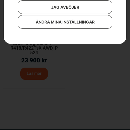
JAG AVBÖJER
ÄNDRA MINA INSTÄLLNINGAR
Grus- & Ogräsharv –
R418/R422TsX AWD, P
524
23 900
kr
Läs mer