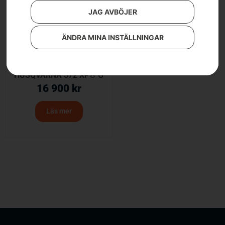
JAG AVBÖJER
ÄNDRA MINA INSTÄLLNINGAR
HUSQVARNA 572 XP® G
16 900
kr
Läs mer