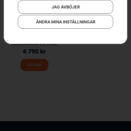
JAG AVBÖJER
ÄNDRA MINA INSTÄLLNINGAR
HUSQVARNA LB 246E
6 790
kr
Läs mer