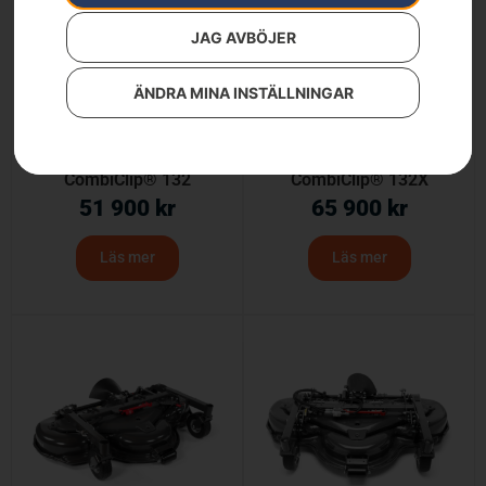
JAG AVBÖJER
ÄNDRA MINA INSTÄLLNINGAR
Klippaggregat –
Klippaggregat –
CombiClip® 132
CombiClip® 132X
51 900
kr
65 900
kr
Läs mer
Läs mer