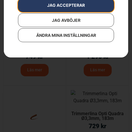
JAG ACCEPTERAR
JAG AVBÖJER
ÄNDRA MINA INSTÄLLNINGAR
Trimmerlina Core Cut
Trimmerlina Core Cut
Ø3,3mm, 120m
Ø3,3mm, 240m
749
kr
1 290
kr
Läs mer
Läs mer
Trimmerlina Opti Quadra
Ø3,3mm, 183m
729
kr