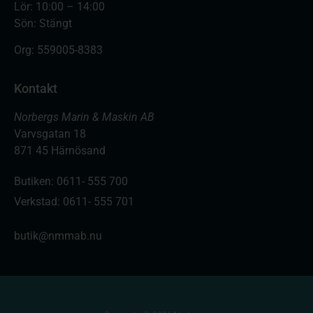
Lör: 10:00 – 14:00
Sön: Stängt
Org:
559005-8383
Kontakt
Norbergs Marin & Maskin AB
Varvsgatan 18
871 45 Härnösand
Butiken: 0611- 555 700
Verkstad: 0611- 555 701
butik@nmmab.nu