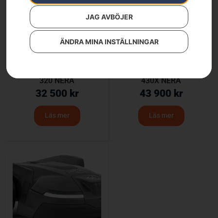
JAG AVBÖJER
ÄNDRA MINA INSTÄLLNINGAR
Husqvarna Automower®
Husqvarna Automower®
320 NERA
430X NERA
32 500
kr
43 900
kr
Läs mer
Läs mer