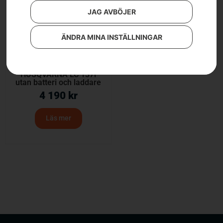
JAG AVBÖJER
ÄNDRA MINA INSTÄLLNINGAR
HUSQVARNA LC 137i
utan batteri och laddare
4 190
kr
Läs mer