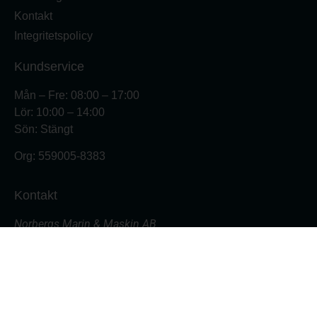
Kontakt
Integritetspolicy
Kundservice
Mån – Fre: 08:00 – 17:00
Lör: 10:00 – 14:00
Sön: Stängt
Org:
559005-8383
Kontakt
Norbergs Marin & Maskin AB
Varvsgatan 18
871 45 Härnösand
Butiken: 0611- 555 700
Verkstad: 0611- 555 701