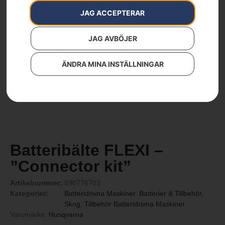
JAG ACCEPTERAR
JAG AVBÖJER
ÄNDRA MINA INSTÄLLNINGAR
Batteribälte FLEXI –
”Connector kit”
Artikelnummer:
590776703
Kategorier:
Batteridrivna Maskiner
,
Batterier & Tillbehör
,
Skog
,
Tillbehör Batteridrivna Maskiner
Varumärke:
Husqvarna