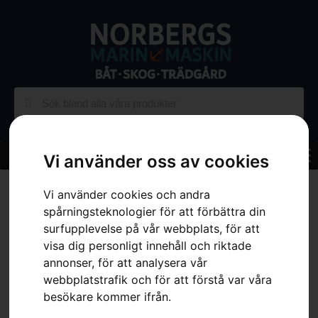
Vi använder oss av cookies
Hem
»
Sortiment
»
Skog
»
Batterier & Tillbehör
»
Tillbehör
Vi använder cookies och andra
Batteridrivna Maskiner
»
Batteribälte FLEXI – ”Connector kit”
spårningsteknologier för att förbättra din
surfupplevelse på vår webbplats, för att
visa dig personligt innehåll och riktade
annonser, för att analysera vår
webbplatstrafik och för att förstå var våra
besökare kommer ifrån.