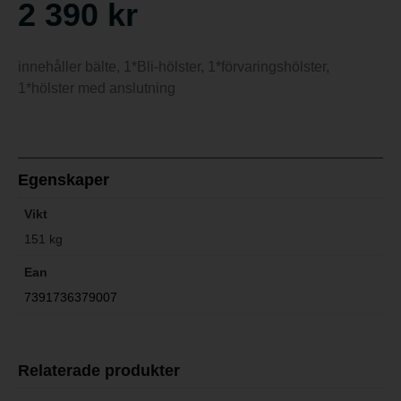
2 390
kr
innehåller bälte, 1*Bli-hölster, 1*förvaringshölster,
1*hölster med anslutning
Egenskaper
Vikt
151 kg
Ean
7391736379007
Relaterade produkter