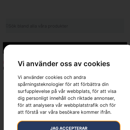
Vi använder oss av cookies
Hem
»
Sortiment
»
Skog
»
Skärutrustning
»
Filutrustning
»
Filkit
H37
Vi använder cookies och andra
spårningsteknologier för att förbättra din
surfupplevelse på vår webbplats, för att visa
dig personligt innehåll och riktade annonser,
för att analysera vår webbplatstrafik och för
att förstå var våra besökare kommer ifrån.
Filkit H37
JAG ACCEPTERAR