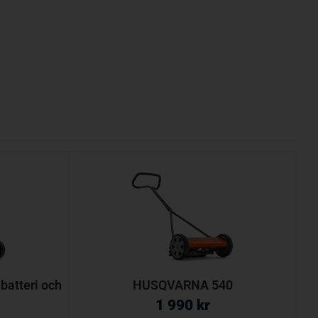
atteri och
HUSQVARNA 540
1 990
kr