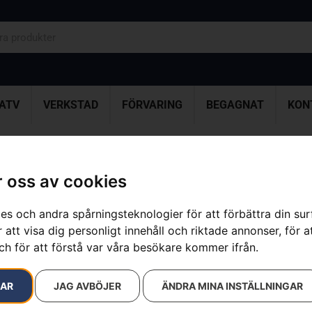
ATV
VERKSTAD
FÖRVARING
BEGAGNAT
KON
USQVARNA 522HDR75X
 oss av cookies
HUSQVARNA
es och andra spårningsteknologier för att förbättra din su
Artikelnummer:
967658401
 att visa dig personligt innehåll och riktade annonser, för a
Kategorier:
Bensindrivna
ch för att förstå var våra besökare kommer ifrån.
Varumärke:
Husqvarna
9 990
kr
RAR
JAG AVBÖJER
ÄNDRA MINA INSTÄLLNINGAR