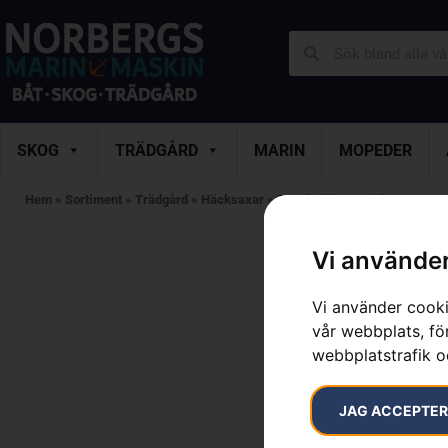
SKOG
TRÄDGÅRD
MARIN
MOPEDER
Hem
»
Sortiment
»
Trädgård
»
Häcksaxar
»
Bensindrivna Häcksaxar
»
H
Vi använder
Vi använder cooki
vår webbplats, för
webbplatstrafik o
JAG ACCEPTE