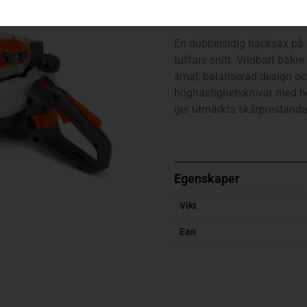
522HDR75X
En dubbelsidig häcksax på
tuffare snitt. Vridbart bak
smal, balanserad design och
höghastighetsknivar med hö
ger utmärkta skärprestanda
Egenskaper
Vikt
Ean