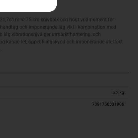
 21,7cc med 75 cm knivbalk och högt vridmoment för
re handtag och imponerande låg vikt i kombination med
 låg vibrationsnivå ger utmärkt hantering, och
g kapacitet, öppet klingskydd och imponerande uteffekt
.
5.2 kg
7391736331906