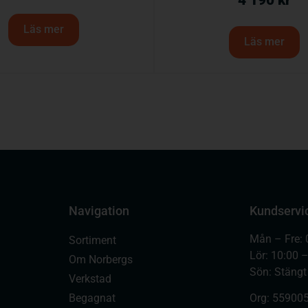
4 190
kr
Läs mer
Läs mer
Navigation
Kundservi
Mån – Fre: 
Sortiment
Lör: 10:00 
Om Norbergs
Sön: Stängt
Verkstad
Begagnat
Org:
559005