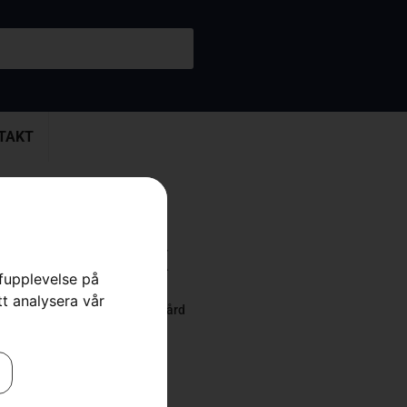
TAKT
 522HDR75X
rfupplevelse på
tt analysera vår
 Häcksaxar
,
Häcksaxar
,
Trädgård