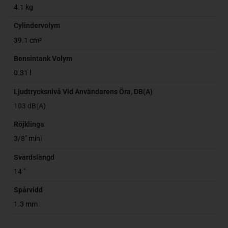
4.1 kg
Cylindervolym
39.1 cm³
Bensintank Volym
0.31 l
Ljudtrycksnivå Vid Användarens Öra, DB(A)
103 dB(A)
Röjklinga
3/8" mini
Svärdslängd
14 "
Spårvidd
1.3 mm