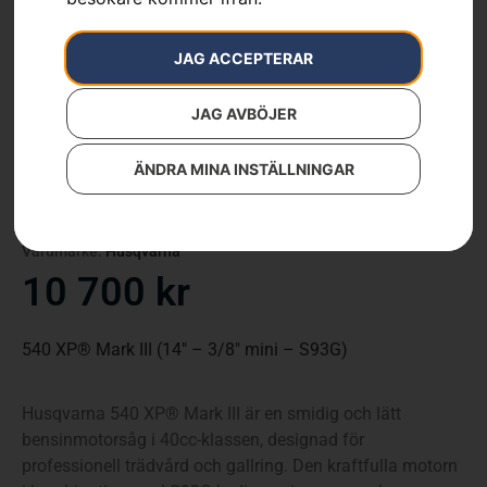
JAG ACCEPTERAR
JAG AVBÖJER
HUSQVARNA 540 XP®
Mark III
ÄNDRA MINA INSTÄLLNINGAR
Artikelnummer:
970518214
Kategorier:
Bensindrivna Motorsågar
,
Motorsågar
,
Skog
Varumärke:
Husqvarna
10 700
kr
540 XP® Mark III (14″ – 3/8″ mini – S93G)
Husqvarna 540 XP® Mark III är en smidig och lätt
bensinmotorsåg i 40cc-klassen, designad för
professionell trädvård och gallring. Den kraftfulla motorn