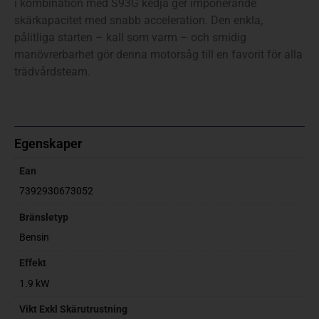
i kombination med S93G kedja ger imponerande
skärkapacitet med snabb acceleration. Den enkla,
pålitliga starten – kall som varm – och smidig
manövrerbarhet gör denna motorsåg till en favorit för alla
trädvårdsteam.
Egenskaper
Ean
7392930673052
Bränsletyp
Bensin
Effekt
1.9 kW
Vikt Exkl Skärutrustning