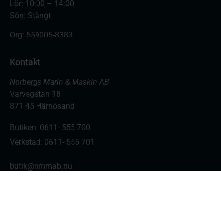
Lör: 10:00 – 14:00
Sön: Stängt
Org:
559005-8383
Kontakt
Norbergs Marin & Maskin AB
Varvsgatan 18
871 45 Härnösand
Butiken: 0611- 555 700
Verkstad: 0611- 555 701
butik@nmmab.nu