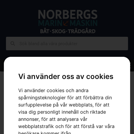
Vi använder oss av cookies
Hem
»
Sortiment
»
Skog
»
Motorsågar
»
Bensindrivna Motorsågar
»
HUSQVARNA 540 XP® Mark III
Vi använder cookies och andra
spårningsteknologier för att förbättra din
surfupplevelse på vår webbplats, för att
visa dig personligt innehåll och riktade
annonser, för att analysera vår
webbplatstrafik och för att förstå var våra
besökare kommer ifrån.