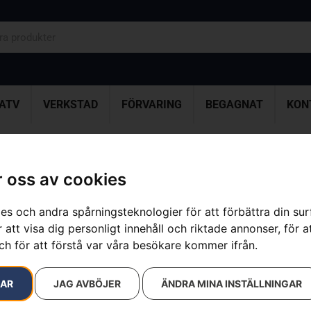
ATV
VERKSTAD
FÖRVARING
BEGAGNAT
KON
klätterrep
 oss av cookies
Husqvarna kl
es och andra spårningsteknologier för att förbättra din su
Artikelnummer:
534098801
 att visa dig personligt innehåll och riktade annonser, för a
Kategorier:
Motorsågar
,
ch för att förstå var våra besökare kommer ifrån.
Varumärke:
Husqvarna
2 290
kr
RAR
JAG AVBÖJER
ÄNDRA MINA INSTÄLLNINGAR