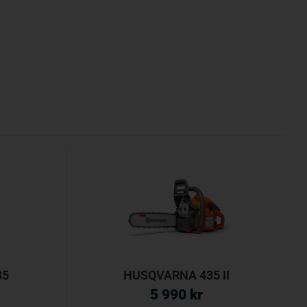
35
HUSQVARNA 435 II
5 990
kr