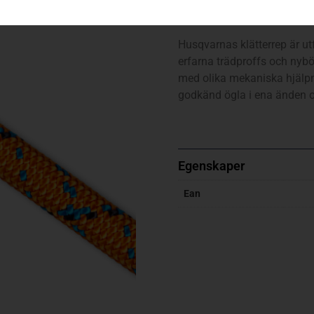
Orange, 11.8mm, 45 m, me
Husqvarnas klätterrep är ut
erfarna trädproffs och nybö
med olika mekaniska hjälpm
godkänd ögla i ena änden o
Egenskaper
Ean