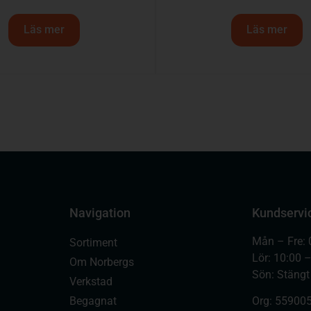
Läs mer
Läs mer
Navigation
Kundservi
Mån – Fre: 
Sortiment
Lör: 10:00 
Om Norbergs
Sön: Stängt
Verkstad
Begagnat
Org:
559005