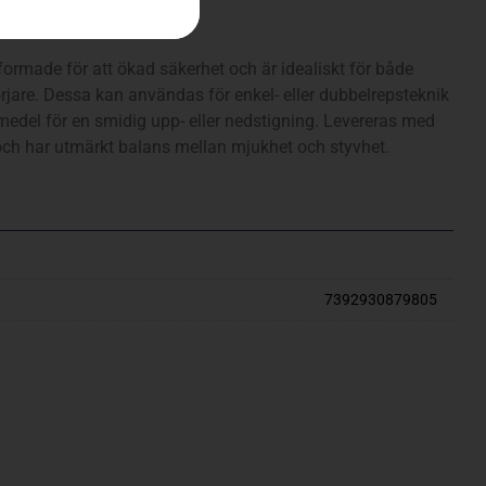
d ögla
formade för att ökad säkerhet och är idealiskt för både
rjare. Dessa kan användas för enkel- eller dubbelrepsteknik
edel för en smidig upp- eller nedstigning. Levereras med
ch har utmärkt balans mellan mjukhet och styvhet.
7392930879805