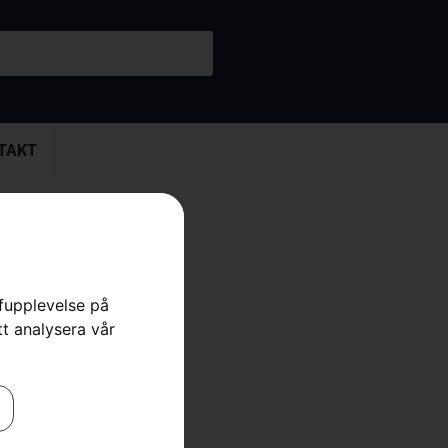
TAKT
ätterrep
rfupplevelse på
tt analysera vår
Skog
,
Tillbehör Motorsåg