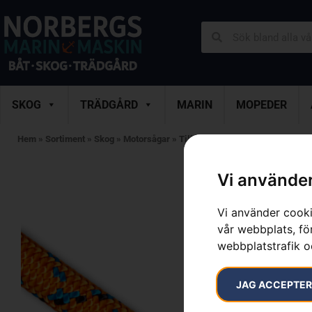
SKOG
TRÄDGÅRD
MARIN
MOPEDER
Hem
»
Sortiment
»
Skog
»
Motorsågar
»
Tillbehör Motorsåg
»
Husqvarna 
Vi använder
Vi använder cooki
vår webbplats, för
webbplatstrafik o
JAG ACCEPTE