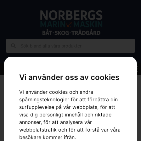
Vi använder oss av cookies
Hem
»
Sortiment
»
Trädgård
»
Gräsklippare
»
Batteridrivna
Gräsklippare
»
HUSQVARNA LB 553iV
Vi använder cookies och andra
spårningsteknologier för att förbättra din
surfupplevelse på vår webbplats, för att
visa dig personligt innehåll och riktade
annonser, för att analysera vår
webbplatstrafik och för att förstå var våra
besökare kommer ifrån.