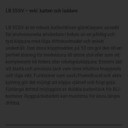
LB 553iV – exkl. batteri och laddare
LB 553iV är en robust, batteridriven gräsklippare, avsedd
för professionella användare i behov av en pålitlig och
tyst klippare med låga driftskostnader och enkelt
underhåll. Den stora klippbredden på 53 cm gör den till en
perfekt lösning för medelstora till större ytor eller som ett
komplement till Riders eller robotgräsklippare. Extremt lätt
att starta och använda tack vare dess intuitiva knappsats
och låga vikt. Funktioner som savE/PowerBoost och aktiv
kylning gör det möjligt att klippa ojämnt och högt gräs.
Förlängd drifttid möjliggörs av dubbla batterifack för BLi-
batterier. Ryggsäcksbatteri kan monteras för ännu längre
drifttid.