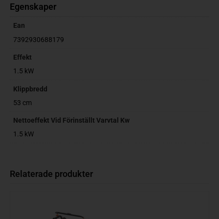
Egenskaper
Ean
7392930688179
Effekt
1.5 kW
Klippbredd
53 cm
Nettoeffekt Vid Förinställt Varvtal Kw
1.5 kW
Relaterade produkter