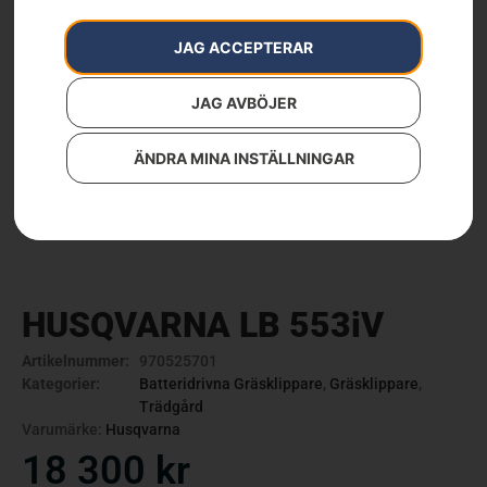
JAG ACCEPTERAR
JAG AVBÖJER
ÄNDRA MINA INSTÄLLNINGAR
HUSQVARNA LB 553iV
Artikelnummer:
970525701
Kategorier:
Batteridrivna Gräsklippare
,
Gräsklippare
,
Trädgård
Varumärke:
Husqvarna
18 300
kr