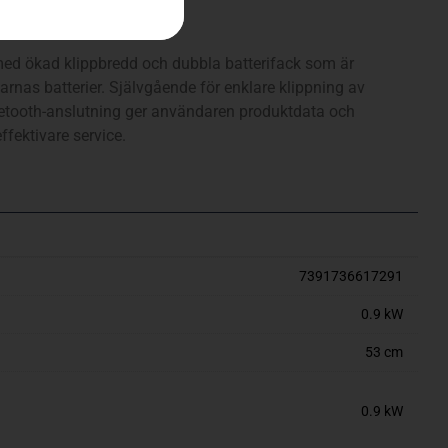
ch laddare
 med ökad klippbredd och dubbla batterifack som är
nas batterier. Självgående för enklare klippning av
etooth-anslutning ger användaren produktdata och
ffektivare service.
7391736617291
0.9 kW
53 cm
0.9 kW