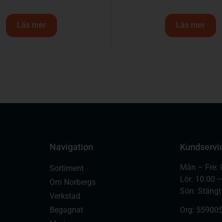
Läs mer
Läs mer
Navigation
Kundservi
Mån – Fre: 
Sortiment
Lör: 10:00 
Om Norbergs
Sön: Stängt
Verkstad
Begagnat
Org:
559005