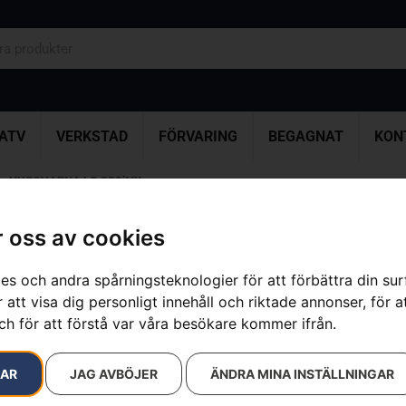
ATV
VERKSTAD
FÖRVARING
BEGAGNAT
KON
»
HUSQVARNA LC 353iVX
 oss av cookies
HUSQVARNA 
es och andra spårningsteknologier för att förbättra din su
Artikelnummer:
967862001
 att visa dig personligt innehåll och riktade annonser, för a
Kategorier:
Batteridrivna
ch för att förstå var våra besökare kommer ifrån.
Varumärke:
Husqvarna
10 500
kr
RAR
JAG AVBÖJER
ÄNDRA MINA INSTÄLLNINGAR