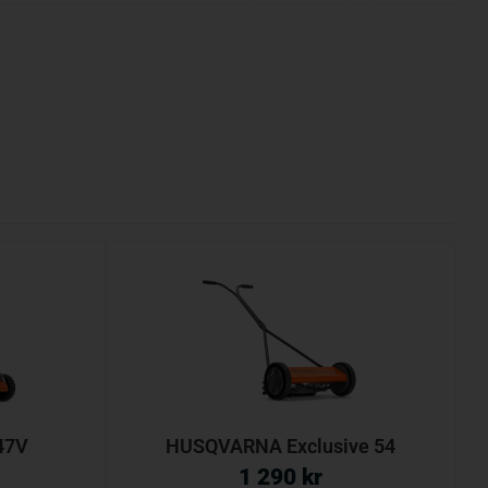
47V
HUSQVARNA Exclusive 54
1 290
kr