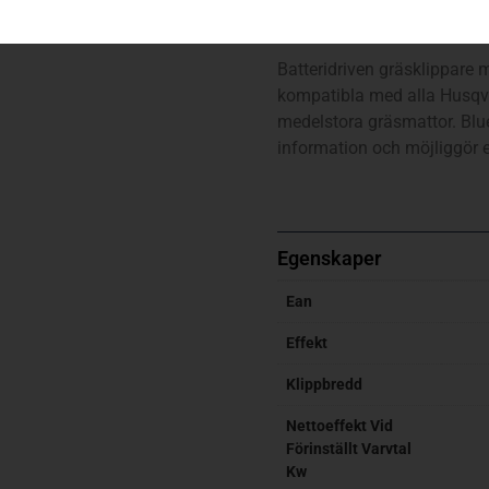
LC 353iVX – exkl. batteri o
Batteridriven gräsklippare
kompatibla med alla Husqvar
medelstora gräsmattor. Blu
information och möjliggör e
Egenskaper
Ean
Effekt
Klippbredd
Nettoeffekt Vid
Förinställt Varvtal
Kw