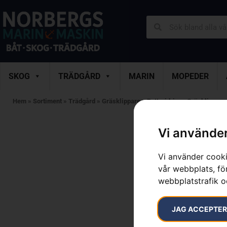
SKOG
TRÄDGÅRD
MARIN
MOPEDER
Hem
»
Sortiment
»
Trädgård
»
Gräsklippare
»
Batteridrivna Gräsklippare
Vi använder
Vi använder cooki
vår webbplats, för
webbplatstrafik o
JAG ACCEPTE