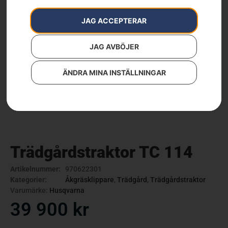
JAG ACCEPTERAR
JAG AVBÖJER
ÄNDRA MINA INSTÄLLNINGAR
Trädgårdstraktor TC 114
Artikelnummer:
970622301
Kategorier:
Åkgräsklippare
,
Trädgård
,
Trädgårdstraktor
Varumärke:
Husqvarna
39 900
kr