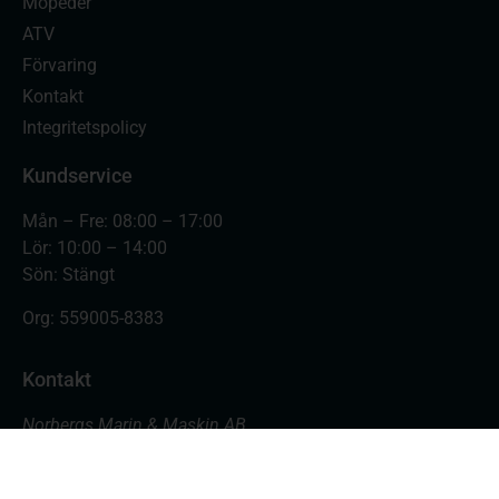
Mopeder
ATV
Förvaring
Kontakt
Integritetspolicy
Kundservice
Mån – Fre: 08:00 – 17:00
Lör: 10:00 – 14:00
Sön: Stängt
Org:
559005-8383
Kontakt
Norbergs Marin & Maskin AB
Varvsgatan 18
871 45 Härnösand