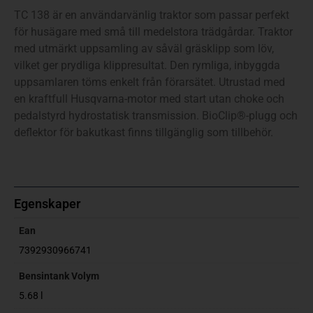
TC 138 är en användarvänlig traktor som passar perfekt
för husägare med små till medelstora trädgårdar. Traktor
med utmärkt uppsamling av såväl gräsklipp som löv,
vilket ger prydliga klippresultat. Den rymliga, inbyggda
uppsamlaren töms enkelt från förarsätet. Utrustad med
en kraftfull Husqvarna-motor med start utan choke och
pedalstyrd hydrostatisk transmission. BioClip®-plugg och
deflektor för bakutkast finns tillgänglig som tillbehör.
Egenskaper
Ean
7392930966741
Bensintank Volym
5.68 l