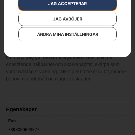
JAG ACCEPTERAR
359
kr
JAG AVBÖJER
C85 / 60 dl / 3/8″ / 1,5 mm
ÄNDRA MINA INSTÄLLNINGAR
Husqvarna tillverkar en avancerad, högpresterande
sågkedja för professionellt skogsbruk som säkerställer att
din motorsåg ger bästa möjliga effektivitet. Den har
enastående hållbarhet och skärkapacitet, skärpa som
varar och låg sträckning, vilket ger bättre resultat, mindre
behov av underhåll och lägre kostnader.
Egenskaper
Ean
7393080693877