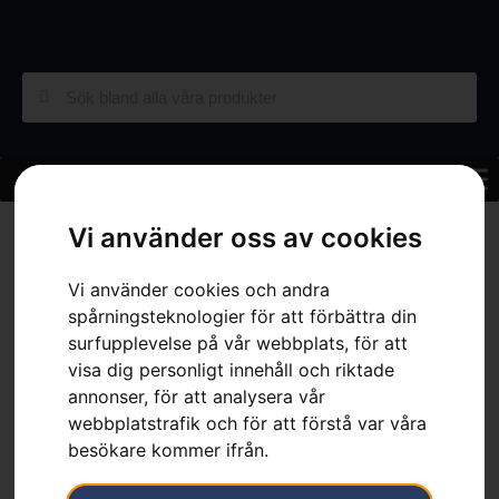
Hem
»
Sortiment
»
Skog
»
Skärutrustning
»
Motorsågskedjor
»
Vi använder oss av cookies
Kedja X-CUT C85, 16″
Vi använder cookies och andra
spårningsteknologier för att förbättra din
surfupplevelse på vår webbplats, för att
visa dig personligt innehåll och riktade
annonser, för att analysera vår
Kedja X-CUT C85, 16″
webbplatstrafik och för att förstå var våra
Artikelnummer:
581626660
besökare kommer ifrån.
Kategorier:
Motorsågskedjor
,
Skärutrustning
,
Skog
Varumärke:
Husqvarna