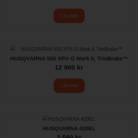
Läs mer
HUSQVARNA 550 XP® G Mark II, TrioBrake™
12 900
kr
Läs mer
HUSQVARNA 420EL
3 590
kr