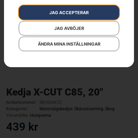
JAG ACCEPTERAR
JAG AVBÖJER
ÄNDRA MINA INSTÄLLNINGAR
Kedja X-CUT C85, 20″
Artikelnummer:
581626672
Kategorier:
Motorsågskedjor
,
Skärutrustning
,
Skog
Varumärke:
Husqvarna
439
kr