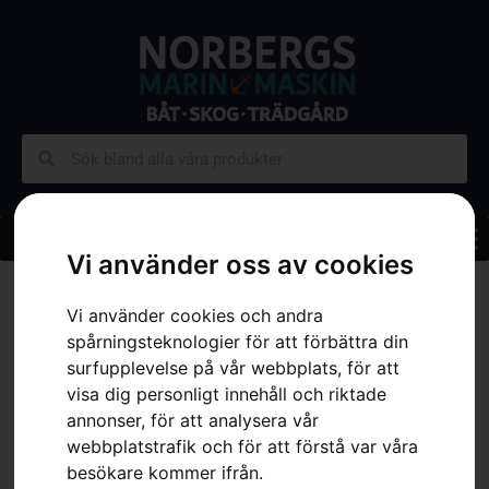
Vi använder oss av cookies
Hem
»
Sortiment
»
Skog
»
Skärutrustning
»
Motorsågskedjor
»
Kedja X-
CUT C85, 20″
Vi använder cookies och andra
spårningsteknologier för att förbättra din
surfupplevelse på vår webbplats, för att
visa dig personligt innehåll och riktade
annonser, för att analysera vår
webbplatstrafik och för att förstå var våra
besökare kommer ifrån.