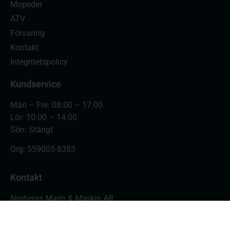
Mopeder
ATV
Förvaring
Kontakt
Integritetspolicy
Kundservice
Mån – Fre: 08:00 – 17:00
Lör: 10:00 – 14:00
Sön: Stängt
Org:
559005-8383
Kontakt
Norbergs Marin & Maskin AB
Varvsgatan 18
871 45 Härnösand