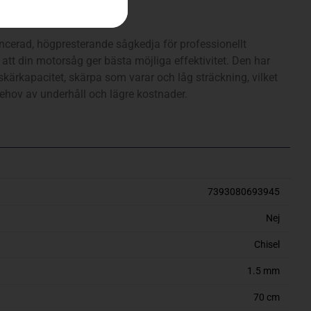
ncerad, högpresterande sågkedja för professionellt
att din motorsåg ger bästa möjliga effektivitet. Den har
kärkapacitet, skärpa som varar och låg sträckning, vilket
behov av underhåll och lägre kostnader.
7393080693945
Nej
Chisel
1.5 mm
70 cm