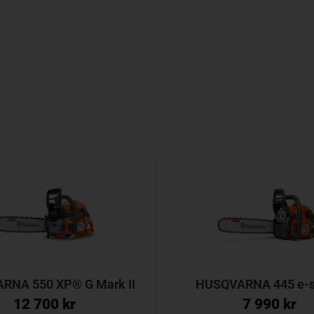
RNA 550 XP® G Mark II
HUSQVARNA 445 e-s
12 700
kr
7 990
kr