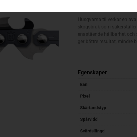
C85 / 92 dl / 3/8″ / 1,5 mm
Husqvarna tillverkar en ava
skogsbruk som säkerställer 
enastående hållbarhet och s
ger bättre resultat, mindre 
Egenskaper
Ean
Pixel
Skärtandstyp
Spårvidd
Svärdslängd