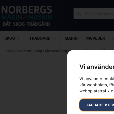
SKOG
TRÄDGÅRD
MARIN
MOPEDER
Hem
»
Sortiment
»
Skog
»
Skärutrustning
»
Motorsågskedjor
»
Kedja X-C
Vi använder
Vi använder cooki
vår webbplats, för
webbplatstrafik o
JAG ACCEPTE