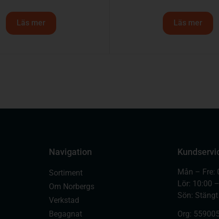
Läs mer
Läs mer
Navigation
Kundservi
Mån – Fre: 
Sortiment
Lör: 10:00 
Om Norbergs
Sön: Stängt
Verkstad
Begagnat
Org:
559005