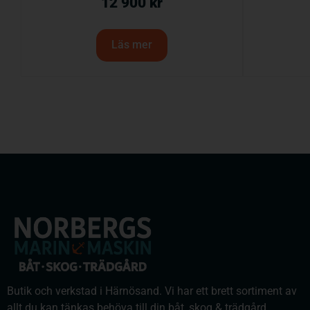
12 900
kr
Läs mer
Butik och verkstad i Härnösand. Vi har ett brett sortiment av
allt du kan tänkas behöva till din båt, skog & trädgård.