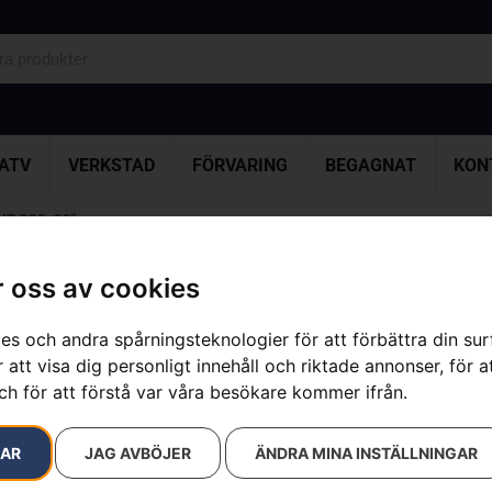
ATV
VERKSTAD
FÖRVARING
BEGAGNAT
KON
UT C85, 28″
 oss av cookies
Kedja X-CUT 
es och andra spårningsteknologier för att förbättra din su
Artikelnummer:
581626692
 att visa dig personligt innehåll och riktade annonser, för a
Kategorier:
Motorsågsked
ch för att förstå var våra besökare kommer ifrån.
Varumärke:
Husqvarna
549
kr
RAR
JAG AVBÖJER
ÄNDRA MINA INSTÄLLNINGAR