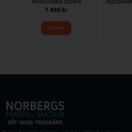
HUSQVARNA 530iP4
HUSQVARNA
7 490
kr
Läs mer