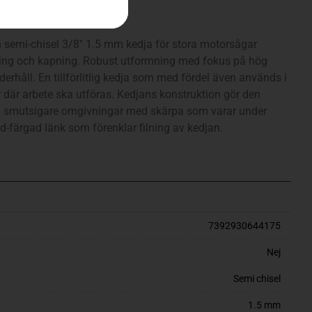
semi-chisel 3/8″ 1.5 mm kedja för stora motorsågar
lning och kapning. Robust utformning med fokus på hög
erhåll. En tillförlitlig kedja som med fördel även används i
 där arbete ska utföras. Kedjans konstruktion gör den
te i smutsigare omgivningar med skärpa som varar under
d-färgad länk som förenklar filning av kedjan.
7392930644175
Nej
Semi chisel
1.5 mm