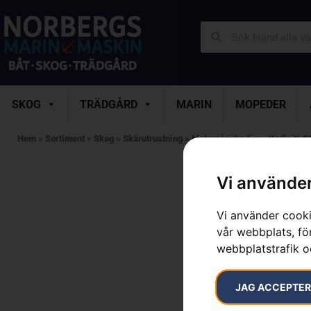
SKOG
TRÄDGÅRD
MARIN
MOPEDER
Hem
»
Sortiment
»
Skog
»
Skärutrustning
»
Motorsågskedjor
»
Kedja X-C
Vi använder
Vi använder cooki
vår webbplats, för
webbplatstrafik o
JAG ACCEPTE