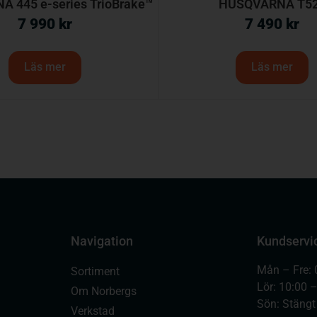
 445 e-series TrioBrake™
HUSQVARNA T5
7 990
kr
7 490
kr
Läs mer
Läs mer
Navigation
Kundservi
Mån – Fre: 
Sortiment
Lör: 10:00 
Om Norbergs
Sön: Stängt
Verkstad