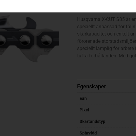
S85 / 92dl / 3.8″ / 1,5 mm
Husqvarna X-CUT S85 är en 
speciellt anpassad för fäl
skärkapacitet och enkelt und
förorenade storstadsmiljöer
speciellt lämplig för arbe
tuffa förhållanden. Med gul
Egenskaper
Ean
Pixel
Skärtandstyp
Spårvidd