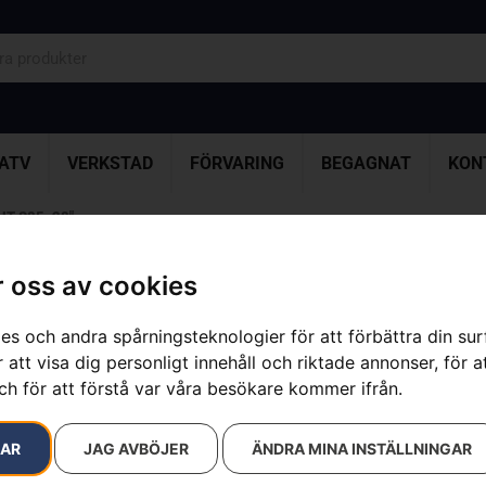
ATV
VERKSTAD
FÖRVARING
BEGAGNAT
KON
UT S85, 28″
 oss av cookies
Kedja X-CUT 
es och andra spårningsteknologier för att förbättra din su
Artikelnummer:
585549192
 att visa dig personligt innehåll och riktade annonser, för a
Kategorier:
Motorsågsked
ch för att förstå var våra besökare kommer ifrån.
Varumärke:
Husqvarna
529
kr
RAR
JAG AVBÖJER
ÄNDRA MINA INSTÄLLNINGAR