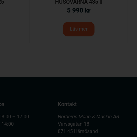
25
HUSQVARNA 435 II
5 990
kr
Läs mer
ce
Kontakt
08:00 – 17:00
Norbergs Marin & Maskin AB
– 14:00
Varvsgatan 18
871 45 Härnösand