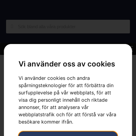
Hem
»
Sortiment
»
Trädgård
»
Åkgräsklippare
»
Tillbehör
Vi använder oss av cookies
Åkgräsklippare
»
Klippaggregat – CombiClip® 94
Vi använder cookies och andra
spårningsteknologier för att förbättra din
surfupplevelse på vår webbplats, för att
visa dig personligt innehåll och riktade
annonser, för att analysera vår
Klippaggregat –
webbplatstrafik och för att förstå var våra
CombiClip® 94
besökare kommer ifrån.
Artikelnummer:
967152201