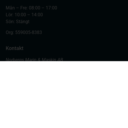
Mån – Fre: 08:00 – 17:00
Lör: 10:00 – 14:00
Sön: Stängt
Org:
559005-8383
Kontakt
Norbergs Marin & Maskin AB
Varvsgatan 18
871 45 Härnösand
Butiken: 0611- 555 700
Verkstad: 0611- 555 701
butik@nmmab.nu