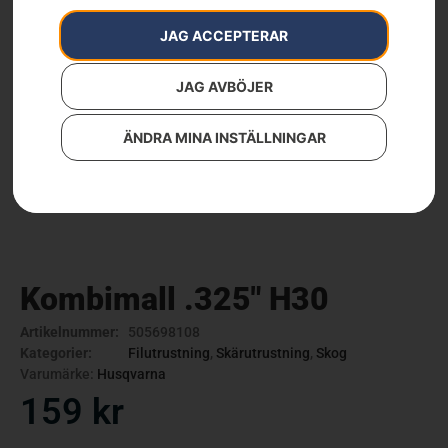
JAG ACCEPTERAR
JAG AVBÖJER
ÄNDRA MINA INSTÄLLNINGAR
Kombimall .325″ H30
Artikelnummer:
505698108
Kategorier:
Filutrustning
,
Skärutrustning
,
Skog
Varumärke:
Husqvarna
159
kr