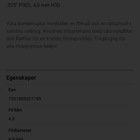
.325″ PIXEL 4,8 mm H30
Våra kombimallar innehåller en filmall och en ryttarmall i
samma verktyg. Används tillsammans med våra rundfilar
och flatfilar för en korrekt filningsvinkel. Tillgänglig för
alla Husqvarnas kedjor.
Egenskaper
Ean
7391883027790
Fil Mm
4.8
Fildiameter
4.8 mm