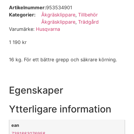
Artikelnummer:
953534901
Kategorier:
Åkgräsklippare
,
Tillbehör
Åkgräsklippare
,
Trädgård
Varumärke:
Husqvarna
1 190
kr
16 kg. För ett bättre grepp och säkrare körning.
Egenskaper
Ytterligare information
ean
7391883076958