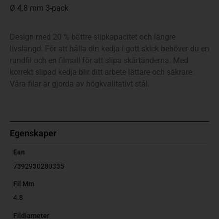
Ø 4.8 mm 3-pack
Design med 20 % bättre slipkapacitet och längre
livslängd. För att hålla din kedja i gott skick behöver du en
rundfil och en filmall för att slipa skärtänderna. Med
korrekt slipad kedja blir ditt arbete lättare och säkrare.
Våra filar är gjorda av högkvalitativt stål.
Egenskaper
Ean
7392930280335
Fil Mm
4.8
Fildiameter