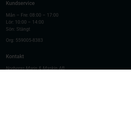
Kundservice
Mån – Fre: 08:00 – 17:00
Lör: 10:00 – 14:00
Sön: Stängt
Org:
559005-8383
Kontakt
Norbergs Marin & Maskin AB
Varvsgatan 18
871 45 Härnösand
Butiken: 0611- 555 700
Verkstad: 0611- 555 701
butik@nmmab.nu