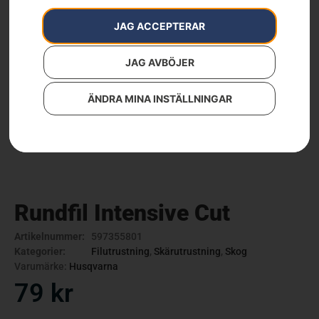
JAG ACCEPTERAR
JAG AVBÖJER
ÄNDRA MINA INSTÄLLNINGAR
Rundfil Intensive Cut
Artikelnummer:
597355801
Kategorier:
Filutrustning
,
Skärutrustning
,
Skog
Varumärke:
Husqvarna
79
kr