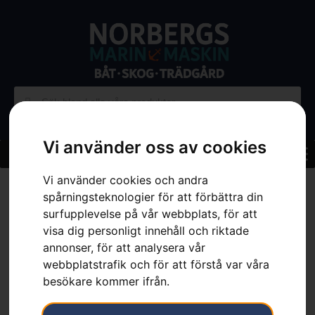
Vi använder oss av cookies
Vi använder cookies och andra
Hem
»
Sortiment
»
Skog
»
Skärutrustning
»
Filutrustning
»
spårningsteknologier för att förbättra din
Ryttarmall 3/8″ MINI
surfupplevelse på vår webbplats, för att
visa dig personligt innehåll och riktade
annonser, för att analysera vår
webbplatstrafik och för att förstå var våra
besökare kommer ifrån.