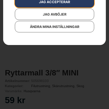
JAG ACCEPTERAR
JAG AVBÖJER
ÄNDRA MINA INSTÄLLNINGAR
Ryttarmall 3/8″ MINI
Artikelnummer:
505698103
Kategorier:
Filutrustning
,
Skärutrustning
,
Skog
Varumärke:
Husqvarna
59
kr