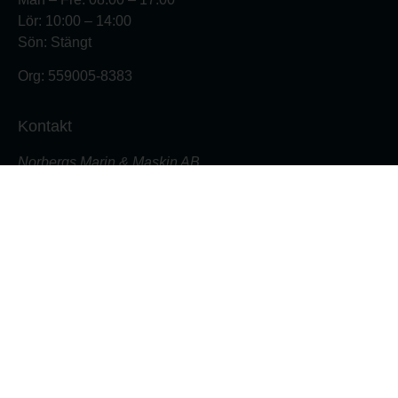
Lör: 10:00 – 14:00
Sön: Stängt
Org:
559005-8383
Kontakt
Norbergs Marin & Maskin AB
Varvsgatan 18
871 45 Härnösand
Butiken: 0611- 555 700
Verkstad: 0611- 555 701
butik@nmmab.nu