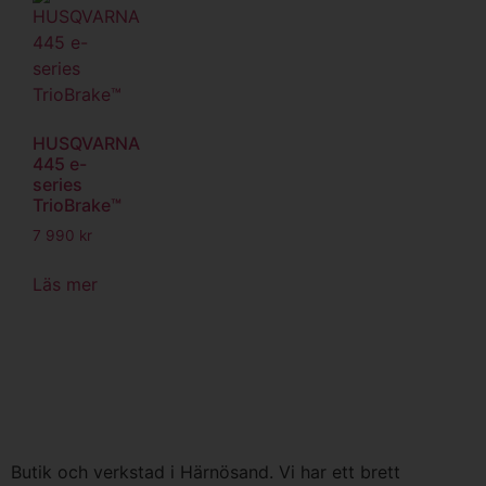
HUSQVARNA
445 e-
series
TrioBrake™
7 990
kr
Läs mer
Butik och verkstad i Härnösand. Vi har ett brett