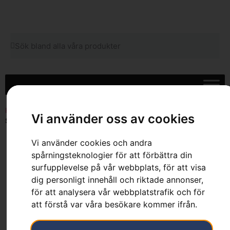
Hem
»
Sortiment
»
Skog
»
Skärutrustning
»
Motorsågssvärd
»
Vi använder oss av cookies
Svärd 3/8″ MINI, Pixel, X-Force, 12″
Vi använder cookies och andra
spårningsteknologier för att förbättra din
surfupplevelse på vår webbplats, för att visa
dig personligt innehåll och riktade annonser,
för att analysera vår webbplatstrafik och för
att förstå var våra besökare kommer ifrån.
Svärd 3/8″ MINI,