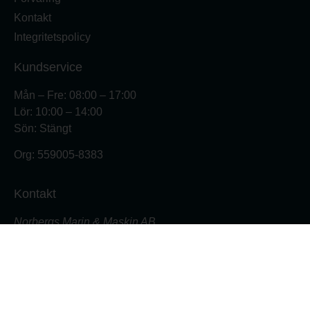
Kontakt
Integritetspolicy
Kundservice
Mån – Fre: 08:00 – 17:00
Lör: 10:00 – 14:00
Sön: Stängt
Org:
559005-8383
Kontakt
Norbergs Marin & Maskin AB
Varvsgatan 18
871 45 Härnösand
Butiken: 0611- 555 700
Verkstad: 0611- 555 701