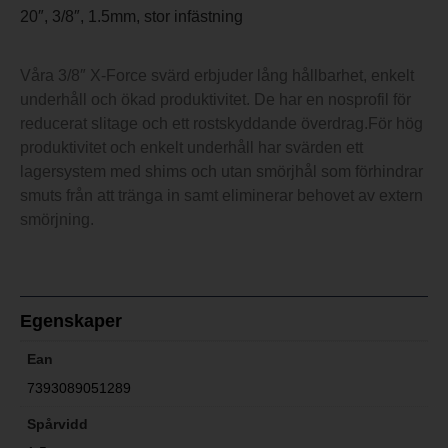
20″, 3/8″, 1.5mm, stor infästning
Våra 3/8″ X-Force svärd erbjuder lång hållbarhet, enkelt
underhåll och ökad produktivitet. De har en nosprofil för
reducerat slitage och ett rostskyddande överdrag.För hög
produktivitet och enkelt underhåll har svärden ett
lagersystem med shims och utan smörjhål som förhindrar
smuts från att tränga in samt eliminerar behovet av extern
smörjning.
Egenskaper
Ean
7393089051289
Spårvidd