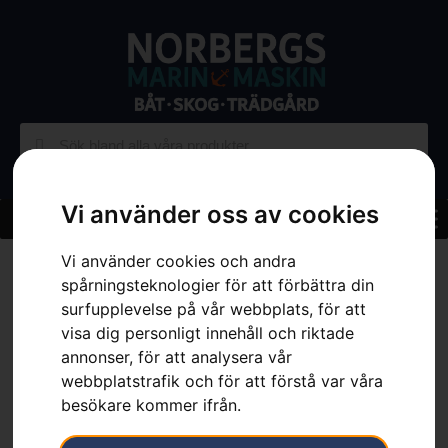
Vi använder oss av cookies
Vi använder cookies och andra
Hem
»
Sortiment
»
Skog
»
Skärutrustning
»
Motorsågssvärd
»
Svärd 3/8″, X-Force, 20″
spårningsteknologier för att förbättra din
surfupplevelse på vår webbplats, för att
visa dig personligt innehåll och riktade
annonser, för att analysera vår
webbplatstrafik och för att förstå var våra
besökare kommer ifrån.