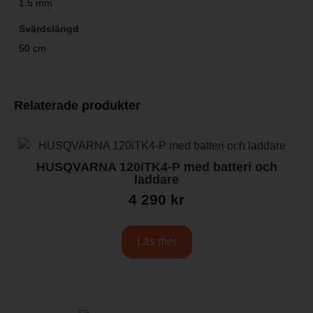
1.5 mm
Svärdslängd
50 cm
Relaterade produkter
HUSQVARNA 120iTK4-P med batteri och
laddare
4 290
kr
Läs mer