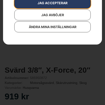
JAG ACCEPTERAR
JAG AVBÖJER
ÄNDRA MINA INSTÄLLNINGAR
Svärd 3/8″, X-Force, 20″
Artikelnummer:
585950872
Kategorier:
Motorsågssvärd
,
Skärutrustning
,
Skog
Varumärke:
Husqvarna
919
kr