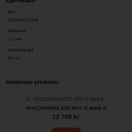
Egenskaper
Ean
7392930125445
Spårvidd
1.5 mm
Svärdslängd
50 cm
Relaterade produkter
HUSQVARNA 550 XP® G Mark II
12 700
kr