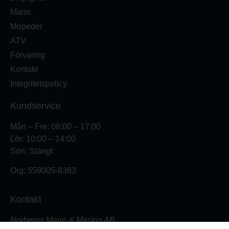
Marin
Mopeder
ATV
Förvaring
Kontakt
Integritetspolicy
Kundservice
Mån – Fre: 08:00 – 17:00
Lör: 10:00 – 14:00
Sön: Stängt
Org:
559005-8383
Kontakt
Norbergs Marin & Maskin AB