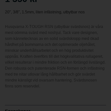
20″, 3/8″, 1.5mm, liten infästning, utbytbar nos
Husqvarna X-TOUGH RSN (utbytbar svärdsnos) är våra
mest oömma svärd med noshjul. Tack vare designen,
som kännetecknas av en solid svärdskropp med ökad
hårdhet på bommarna och det optimerade oljehålet,
minskar underhållsarbetet och en hög produktivitet
uppnås. Kraften överförs till det högkvalitativa rullageret,
vilket resulterar i mindre friktion och en förlängd livslängd.
Den robusta och patenterade RSN-formen och infästning
med tre nitar utlovar lång hållbarhet och gör svärdet
mindre känsligt vid ovarsam hantering. Svärdsnosen
finns som reservdel.