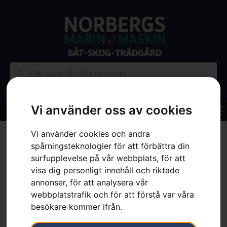
Vi använder oss av cookies
Hem
»
Sortiment
»
Skog
»
Skärutrustning
»
Motorsågssvärd
»
Vi använder cookies och andra
Svärd 3/8″, X-Tough, solitt, 20″
spårningsteknologier för att förbättra din
surfupplevelse på vår webbplats, för att
visa dig personligt innehåll och riktade
annonser, för att analysera vår
webbplatstrafik och för att förstå var våra
besökare kommer ifrån.