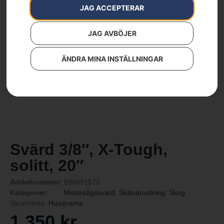
JAG ACCEPTERAR
JAG AVBÖJER
ÄNDRA MINA INSTÄLLNINGAR
Svärd 3/8″, X-Tough,
solitt, 20″
Artikelnummer:
596691572
Kategorier:
Motorsågssvärd
,
Skärutrustning
,
Skog
Varumärke:
Husqvarna
1 350
kr